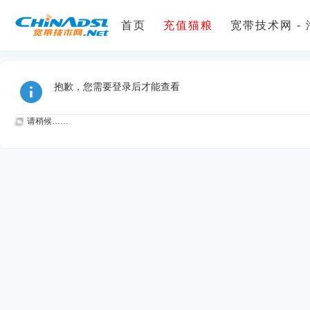
首页
充值猫粮
宽带技术网 -
抱歉，您需要登录后才能查看
请稍候……