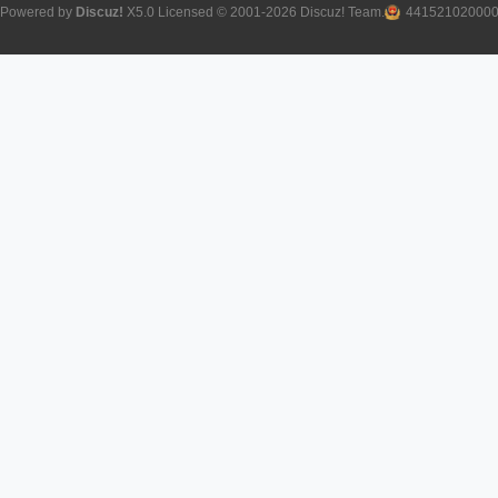
Powered by
Discuz!
X5.0
Licensed
© 2001-2026
Discuz! Team
.
44152102000