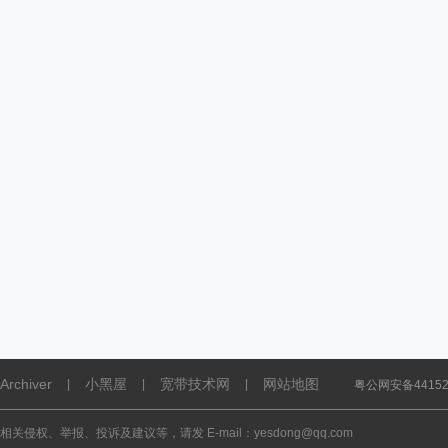
Archiver
小黑屋
宽带技术网
网站地图
|
|
|
粤公网安备441521
相关侵权、举报、投诉及建议等，请发 E-mail：yesdong@qq.com