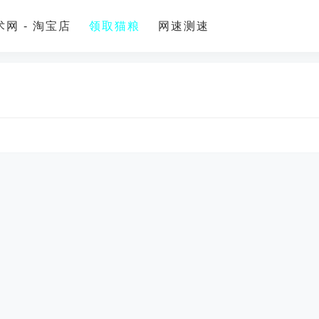
网 - 淘宝店
领取猫粮
网速测速