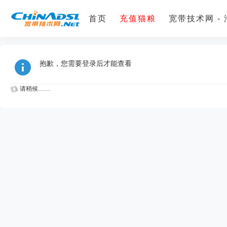
首页
充值猫粮
宽带技术网 -
抱歉，您需要登录后才能查看
请稍候……