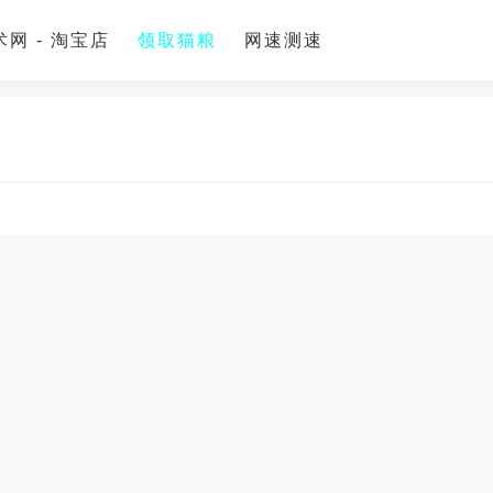
网 - 淘宝店
领取猫粮
网速测速