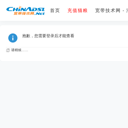
首页
充值猫粮
宽带技术网 -
抱歉，您需要登录后才能查看
请稍候……