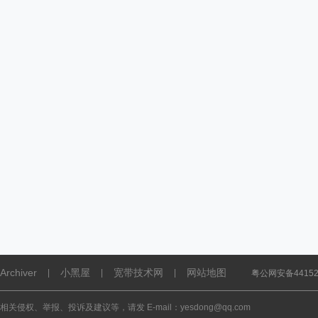
Archiver
小黑屋
宽带技术网
网站地图
|
|
|
粤公网安备441521
相关侵权、举报、投诉及建议等，请发 E-mail：yesdong@qq.com