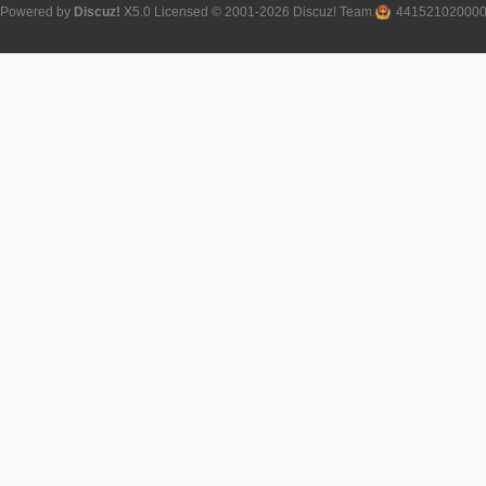
Powered by
Discuz!
X5.0
Licensed
© 2001-2026
Discuz! Team
.
44152102000