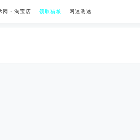
网 - 淘宝店
领取猫粮
网速测速