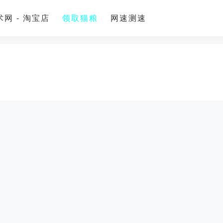
网 - 淘宝店
领取猫粮
网速测速