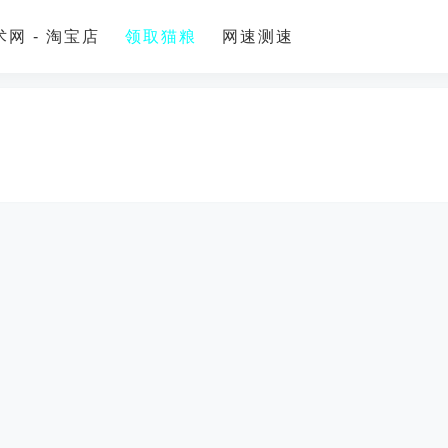
网 - 淘宝店
领取猫粮
网速测速