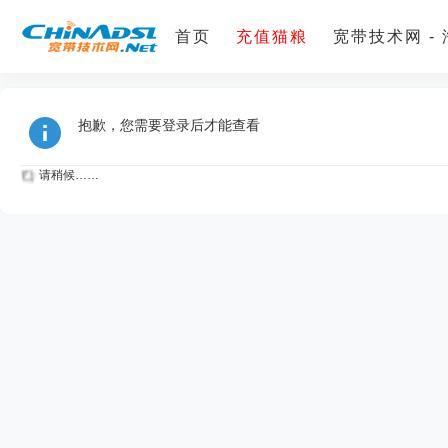
首页
充值猫粮
宽带技术网 -
抱歉，您需要登录后才能查看
请稍候……