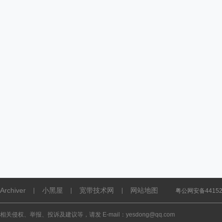
Archiver
小黑屋
宽带技术网
网站地图
|
|
|
粤公网安备441521
相关侵权、举报、投诉及建议等，请发 E-mail：yesdong@qq.com