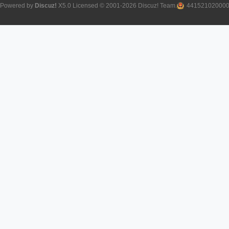
Powered by
Discuz!
X5.0
Licensed
© 2001-2026
Discuz! Team
.
44152102000