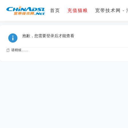
首页
充值猫粮
宽带技术网 -
抱歉，您需要登录后才能查看
请稍候……