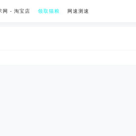
网 - 淘宝店
领取猫粮
网速测速