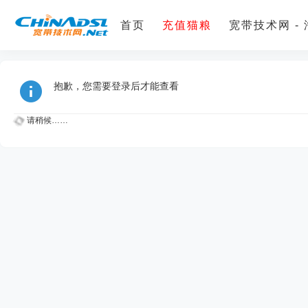
首页
充值猫粮
宽带技术网 -
抱歉，您需要登录后才能查看
请稍候……