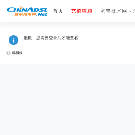
首页
充值猫粮
宽带技术网 -
抱歉，您需要登录后才能查看
请稍候……