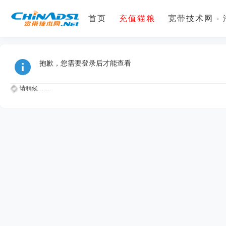
首页
充值猫粮
宽带技术网 -
抱歉，您需要登录后才能查看
请稍候……