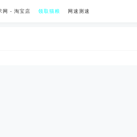
网 - 淘宝店
领取猫粮
网速测速