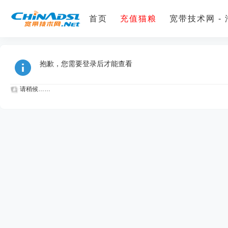
首页
充值猫粮
宽带技术网 -
抱歉，您需要登录后才能查看
请稍候……