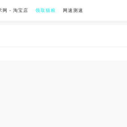
网 - 淘宝店
领取猫粮
网速测速