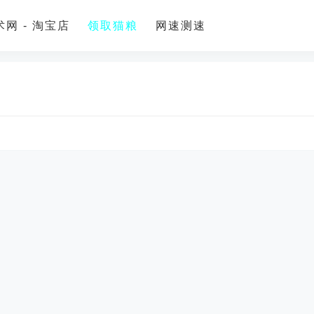
网 - 淘宝店
领取猫粮
网速测速