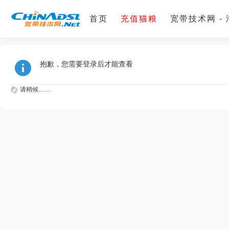
首页
充值猫粮
宽带技术网 -
抱歉，您需要登录后才能查看
请稍候……