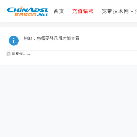
首页
充值猫粮
宽带技术网 -
抱歉，您需要登录后才能查看
请稍候……