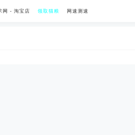
网 - 淘宝店
领取猫粮
网速测速