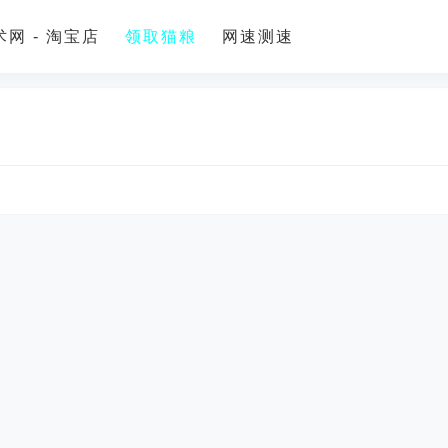
网 - 淘宝店
领取猫粮
网速测速