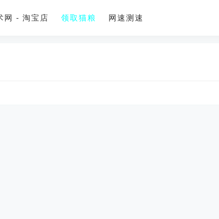
网 - 淘宝店
领取猫粮
网速测速