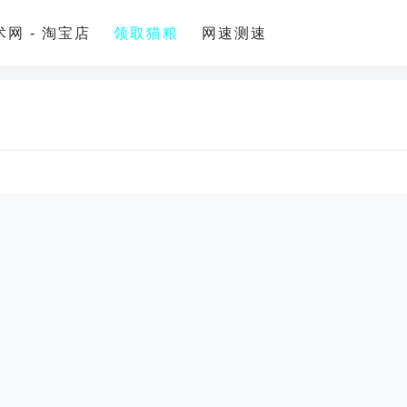
网 - 淘宝店
领取猫粮
网速测速