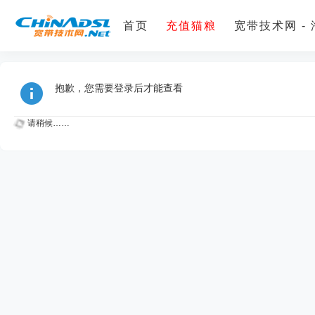
首页
充值猫粮
宽带技术网 -
抱歉，您需要登录后才能查看
请稍候……