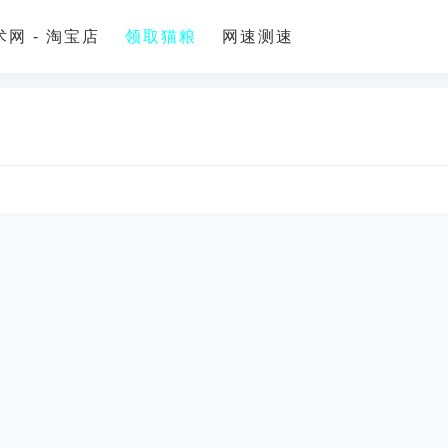
网 - 淘宝店
领取猫粮
网速测速