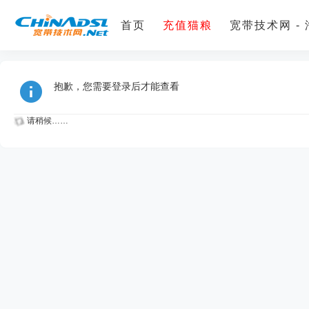
首页
充值猫粮
宽带技术网 -
抱歉，您需要登录后才能查看
请稍候……