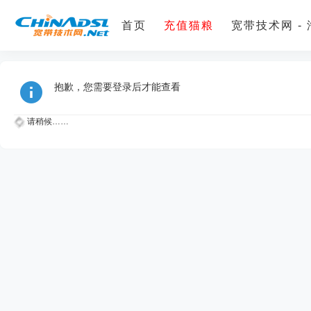
首页
充值猫粮
宽带技术网 -
抱歉，您需要登录后才能查看
请稍候……