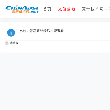
首页
充值猫粮
宽带技术网 -
抱歉，您需要登录后才能查看
请稍候……