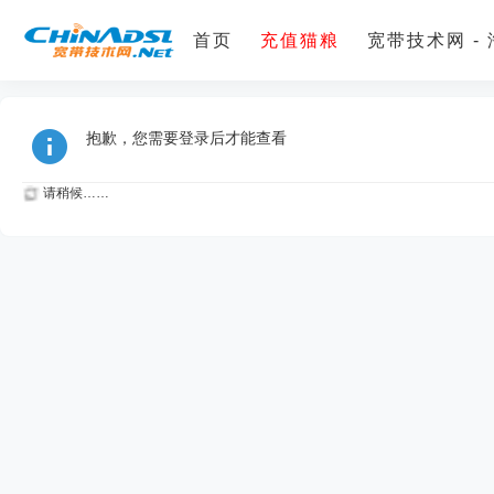
首页
充值猫粮
宽带技术网 -
抱歉，您需要登录后才能查看
请稍候……