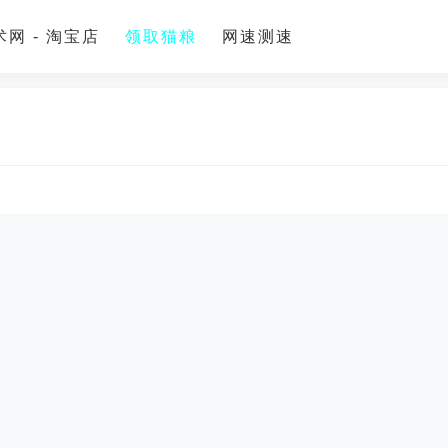
网 - 淘宝店
领取猫粮
网速测速