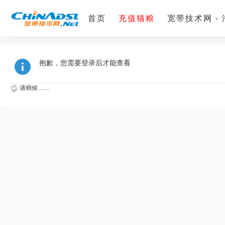
首页
充值猫粮
宽带技术网 -
抱歉，您需要登录后才能查看
请稍候……