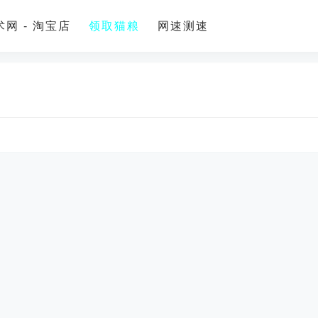
网 - 淘宝店
领取猫粮
网速测速