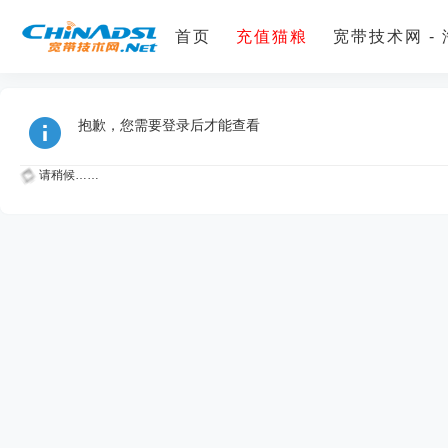
首页
充值猫粮
宽带技术网 -
抱歉，您需要登录后才能查看
请稍候……