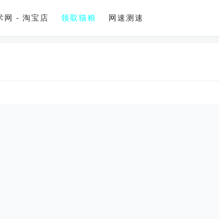
网 - 淘宝店
领取猫粮
网速测速