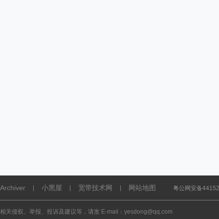
Archiver
小黑屋
宽带技术网
网站地图
|
|
|
粤公网安备441521
相关侵权、举报、投诉及建议等，请发 E-mail：yesdong@qq.com