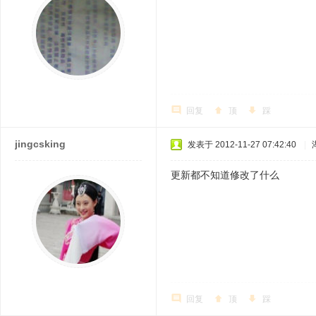
回复
顶
踩
jingcsking
发表于 2012-11-27 07:42:40
|
更新都不知道修改了什么
0 i3 ^% A' 
回复
顶
踩