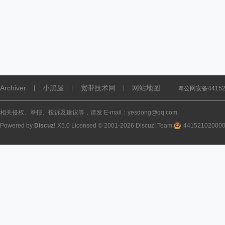
Archiver
小黑屋
宽带技术网
网站地图
|
|
|
粤公网安备441521
相关侵权、举报、投诉及建议等，请发 E-mail：yesdong@qq.com
Powered by
Discuz!
X5.0
Licensed
© 2001-2026
Discuz! Team
.
44152102000