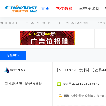
首页
充值猫粮
宽带技术网 -
»
首页
›
::::: 技 术 交 流 区 :::::
›
『 路由器技术交流区 』
›
『 各
宽
带
技
术
发新帖
网
[NETCORE磊科]
【磊科NR
楼主:
YES东
新扎师兄
该用户已被删除
发表于 2012-11-16 16:06:42
|
提示:
作者被禁止或删除 内容自动