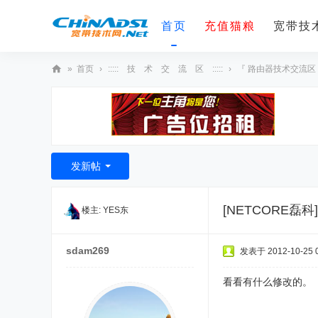
首页
充值猫粮
宽带技术
»
首页
›
::::: 技 术 交 流 区 :::::
›
『 路由器技术交流区
宽
带
技
术
发新帖
网
[NETCORE磊科
楼主:
YES东
sdam269
发表于 2012-10-25 0
看看有什么修改的。