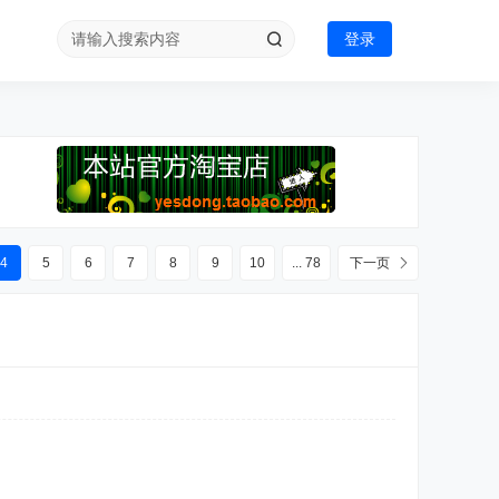
登录
4
5
6
7
8
9
10
... 78
下一页