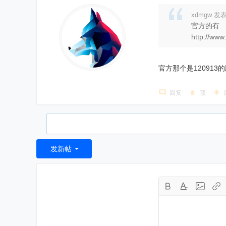
xdmgw 发表于
官方的有
http://ww
官方那个是120913
回复
顶
发新帖