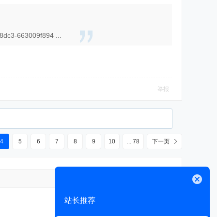
8dc3-663009f894 ...
举报
4
5
6
7
8
9
10
... 78
下一页
高级模式
关闭
站长推荐