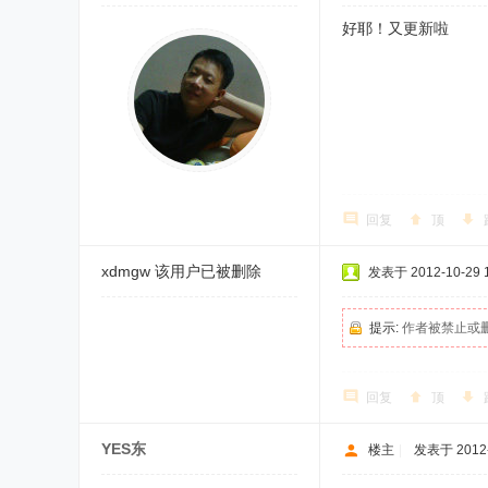
好耶！又更新啦
回复
顶
xdmgw
该用户已被删除
发表于 2012-10-29 1
提示:
作者被禁止或
回复
顶
YES东
楼主
|
发表于 2012-1