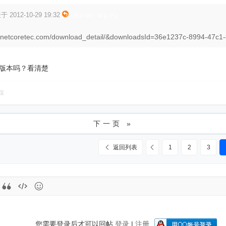
 2012-10-29 19:32
2 {3 q' D8 l x6 g. {* p
w.netcoretec.com/download_detail/&downloadsId=36e1237c-8994-47c1-
的版本吗？看清楚
踩
下一页 »
返回列表
1
2
3
您需要登录后才可以回帖
登录
|
注册