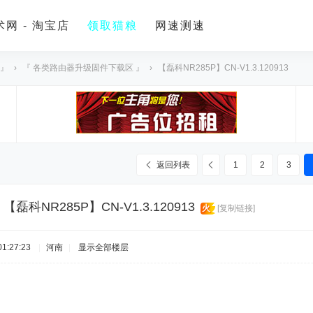
网 - 淘宝店
领取猫粮
网速测速
 』
›
『 各类路由器升级固件下载区 』
›
【磊科NR285P】CN-V1.3.120913
返回列表
1
2
3
]
【磊科NR285P】CN-V1.3.120913
火
[复制链接]
1:27:23
|
河南
|
显示全部楼层