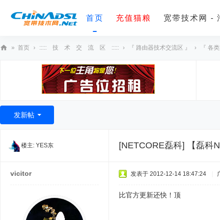
首页
充值猫粮
宽带技术网 -
»
首页
›
::::: 技 术 交 流 区 :::::
›
『 路由器技术交流区 』
›
『 各
宽
带
技
术
发新帖
网
[NETCORE磊科]
【磊科NR
楼主:
YES东
vicitor
发表于 2012-12-14 18:47:24
|
比官方更新还快！顶