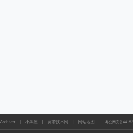
Archiver
小黑屋
宽带技术网
网站地图
|
|
|
粤公网安备441521