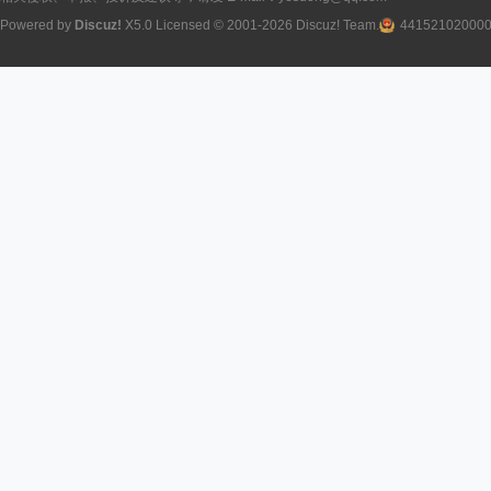
Powered by
Discuz!
X5.0
Licensed
© 2001-2026
Discuz! Team
.
44152102000