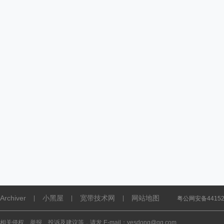
Archiver
小黑屋
宽带技术网
网站地图
|
|
|
粤公网安备441521
相关侵权、举报、投诉及建议等，请发 E-mail：yesdong@qq.com