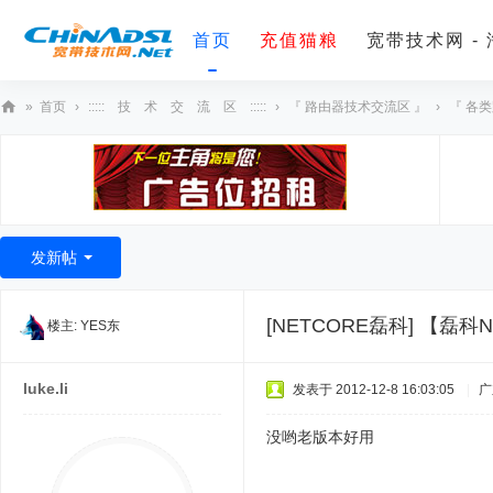
首页
充值猫粮
宽带技术网 -
»
首页
›
::::: 技 术 交 流 区 :::::
›
『 路由器技术交流区 』
›
『 各
宽
带
技
术
发新帖
网
[NETCORE磊科]
【磊科NR
楼主:
YES东
luke.li
发表于 2012-12-8 16:03:05
|
广
没哟老版本好用