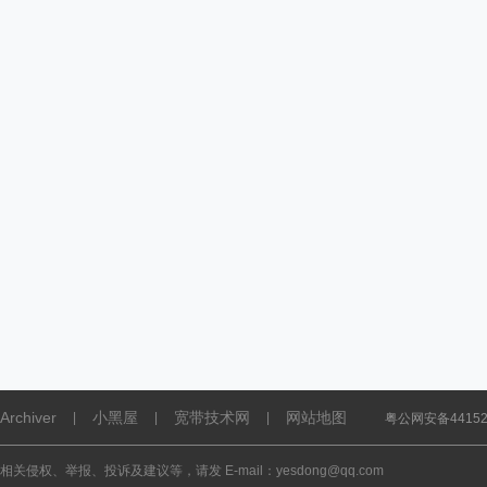
Archiver
小黑屋
宽带技术网
网站地图
|
|
|
粤公网安备441521
相关侵权、举报、投诉及建议等，请发 E-mail：yesdong@qq.com