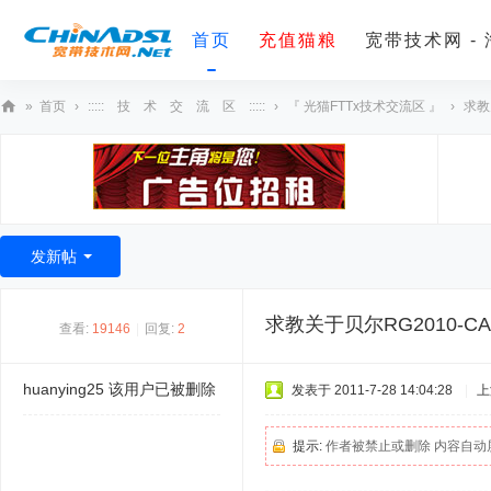
首页
充值猫粮
宽带技术网 -
»
首页
›
::::: 技 术 交 流 区 :::::
›
『 光猫FTTx技术交流区 』
›
求教
宽
带
技
术
发新帖
网
求教关于贝尔RG2010-CA
查看:
19146
|
回复:
2
huanying25
该用户已被删除
发表于 2011-7-28 14:04:28
|
上
提示:
作者被禁止或删除 内容自动