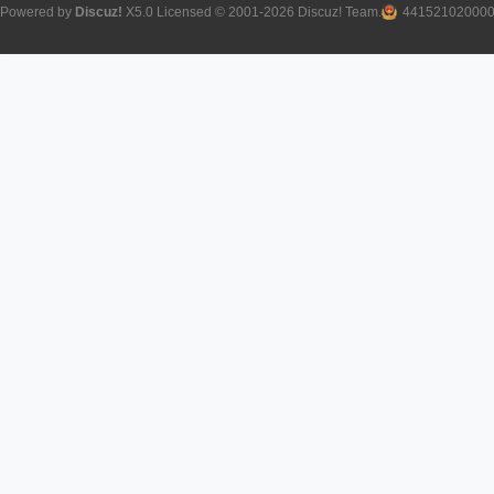
Powered by
Discuz!
X5.0
Licensed
© 2001-2026
Discuz! Team
.
44152102000