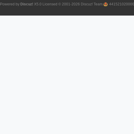
Powered by
Discuz!
X5.0
Licensed
© 2001-2026
Discuz! Team
.
44152102000