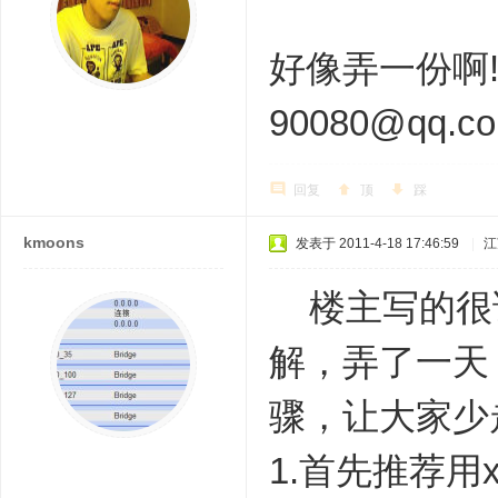
好像弄一份啊!
90080@qq.c
回复
顶
踩
kmoons
发表于 2011-4-18 17:46:59
|
江
楼主写的很详
解，弄了一天
骤，让大家少
1.首先推荐用