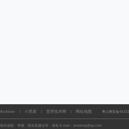
Archiver
小黑屋
宽带技术网
网站地图
|
|
|
粤公网安备441521
相关侵权、举报、投诉及建议等，请发 E-mail：yesdong@qq.com