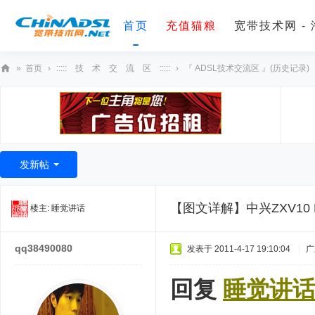
首页
充值猫粮
宽带技术网 -
»
首页
›
::::: 技 术 交 流 区 :::::
›
『 ADSL技术交流区 』(历史记录)
宽
带
技
术
发新帖
网
【图文详解】中兴ZXV10 
楼主:
睡觉讲话
qq38490080
发表于 2011-4-17 19:10:04
|
广
回复
睡觉讲