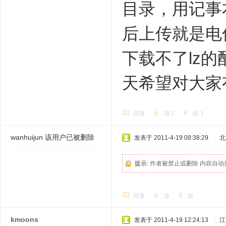
目录，用记事本
后上传就是电
下载不了lz
天希望对大家
回复
顶
1
踩
1
wanhuijun
该用户已被删除
发表于 2011-4-19 08:38:29
|
北
提示:
作者被禁止或删除 内容自动
回复
顶
踩
kmoons
发表于 2011-4-19 12:24:13
|
江