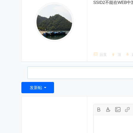
SSID2不能在WE
回复
顶
发新帖