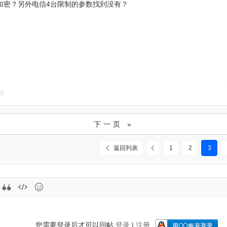
B中加密？另外电信4台限制的参数找到没有？
踩
下一页 »
返回列表
1
2
3
您需要登录后才可以回帖
登录
|
注册