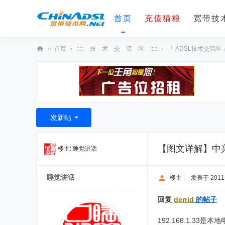
首页
充值猫粮
宽带技术
»
首页
›
::::: 技 术 交 流 区 :::::
›
『 ADSL技术交流区 
宽
带
技
术
发新帖
网
【图文详解】中兴Z
楼主:
睡觉讲话
睡觉讲话
楼主
|
发表于 2011-3
回复
derrid
的帖子
192.168.1.33是