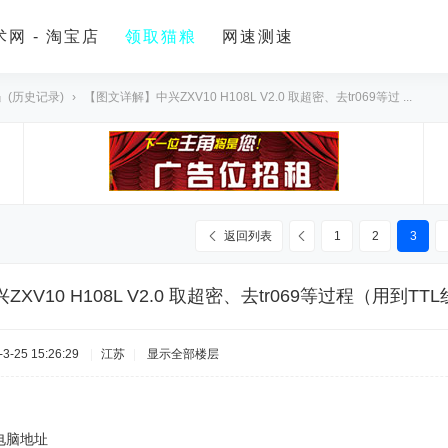
网 - 淘宝店
领取猫粮
网速测速
』(历史记录)
›
【图文详解】中兴ZXV10 H108L V2.0 取超密、去tr069等过 ...
返回列表
1
2
3
XV10 H108L V2.0 取超密、去tr069等过程（用到T
-25 15:26:29
|
江苏
|
显示全部楼层
本地电脑地址