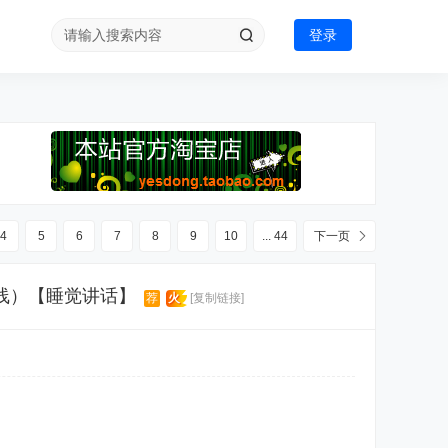
登录
4
5
6
7
8
9
10
... 44
下一页
TL线）【睡觉讲话】
荐
火
[复制链接]