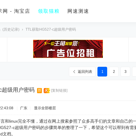
网 - 淘宝店
领取猫粮
网速测速
』(历史记录)
›
TTL获取HG527-c超级用户密码
返回列表
1
2
3
7-c超级用户密码
荐
火
[复制链接]
2:43:08
|
广东
|
显示全部楼层
言和linux完全不懂，通过在网上搜索参照了众多高手们的文章和自己的一
G527-c超级用户密码的步骤简单的整理了一下，希望这个可以帮到有
rd文档。