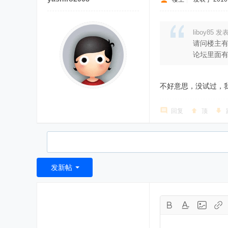
liboy85 发表
请问楼主有
论坛里面有人
不好意思，没试过，
回复
顶
发新帖