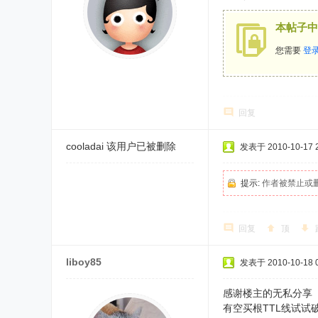
本帖子中
您需要
登
回复
cooladai
该用户已被删除
发表于 2010-10-17 2
提示:
作者被禁止或
回复
顶
liboy85
发表于 2010-10-18 0
感谢楼主的无私分享
有空买根TTL线试试