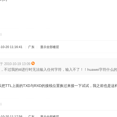
踩
0-20 11:16:41
|
广东
|
显示全部楼层
 2010-10-19 13:09
，不过我的ttl进行时无法输入任何字符，输入不了！！huawei字符什么
把TTL上面的TXD与RXD的接线位置换过来接一下试试，我之前也是这
踩
0-20 11:17:56
|
广东
|
显示全部楼层