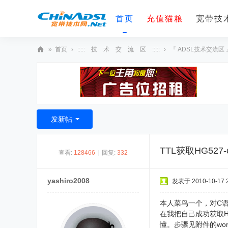
首页
充值猫粮
宽带技术
»
首页
›
::::: 技 术 交 流 区 :::::
›
『 ADSL技术交流区 
宽
带
技
术
发新帖
网
TTL获取HG52
查看:
128466
|
回复:
332
yashiro2008
发表于 2010-10-17 2
本人菜鸟一个，对C语
在我把自己成功获取H
懂。步骤见附件的wo