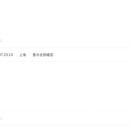
踩
7:23:13
|
上海
|
显示全部楼层
踩