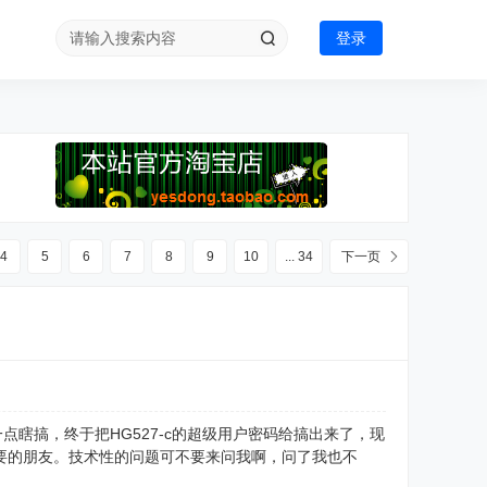
登录
4
5
6
7
8
9
10
... 34
下一页
点瞎搞，终于把HG527-c的超级用户密码给搞出来了，现
需要的朋友。技术性的问题可不要来问我啊，问了我也不