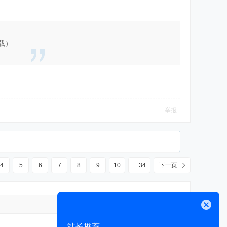
载）
举报
4
5
6
7
8
9
10
... 34
下一页
高级模式
关闭
站长推荐