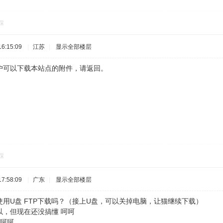
踩
6:15:09
|
江苏
|
显示全部楼层
户可以下载本站点的附件，请返回。
踩
7:58:09
|
广东
|
显示全部楼层
用U盘 FTP下载吗？（接上U盘，可以关掉电脑，让猫继续下载）
以，但现在还没搞懂 呵呵
 呵呵