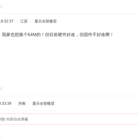
踩
8:32:37
|
江苏
|
显示全部楼层
！我家也想换个64M的！但目前硬件好改，但固件不好改啊！
踩
:33:39
|
河南
|
显示全部楼层
删除 内容自动屏蔽