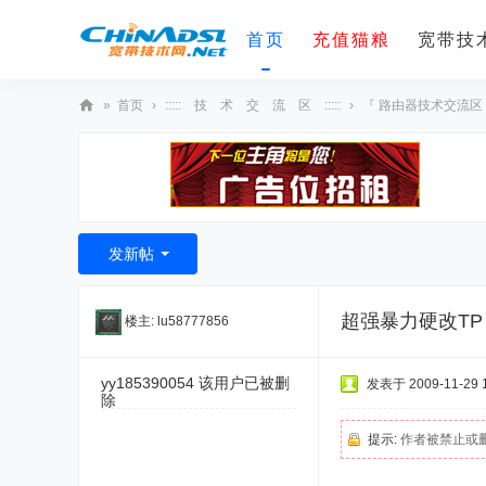
首页
充值猫粮
宽带技术
»
首页
›
::::: 技 术 交 流 区 :::::
›
『 路由器技术交流区
宽
带
技
术
发新帖
网
超强暴力硬改TP 
楼主:
lu58777856
yy185390054
该用户已被删
发表于 2009-11-29 1
除
提示:
作者被禁止或