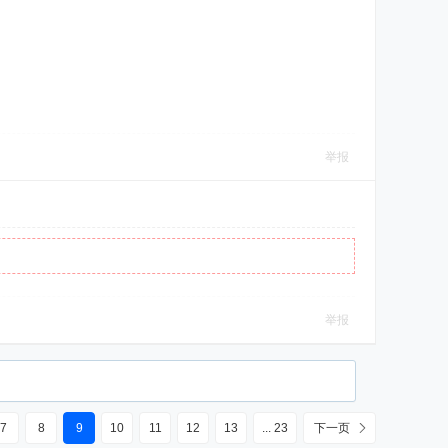
举报
举报
7
8
9
10
11
12
13
... 23
下一页