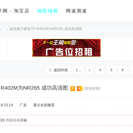
网 - 淘宝店
领取猫粮
网速测速
 』
›
超强暴力硬改TP R402M为NR265 成功高清图
返回列表
1 ...
4
5
6
R402M为NR265 成功高清图
荐
火
[复制链接]
8:15:14
|
广东
|
显示全部楼层
删除 内容自动屏蔽