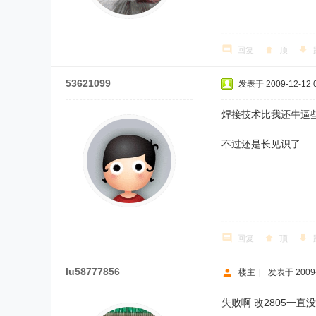
回复
顶
53621099
发表于 2009-12-12 0
焊接技术比我还牛逼些~~
不过还是长见识了
回复
顶
lu58777856
楼主
|
发表于 2009-1
失败啊 改2805一