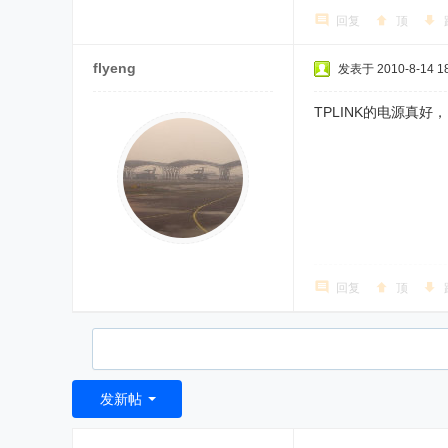
回复
顶
flyeng
发表于 2010-8-14 18
TPLINK的电源真好
回复
顶
发新帖