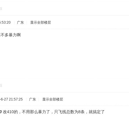
踩
:53:20
|
广东
|
显示全部楼层
5差不多暴力啊
踩
-27 21:57:25
|
广东
|
显示全部楼层
0
改410的，不用那么暴力了，只飞线总数为8条，就搞定了