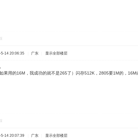
踩
-14 20:06:35
|
广东
|
显示全部楼层
，
果用的16M，我成功的就不是265了）闪存512K，2805要1M的，16
踩
-14 20:07:39
|
广东
|
显示全部楼层