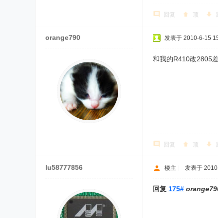
回复
顶
orange790
发表于 2010-6-15 15
和我的R410改280
回复
顶
lu58777856
楼主
|
发表于 2010-6
回复
175#
orange79