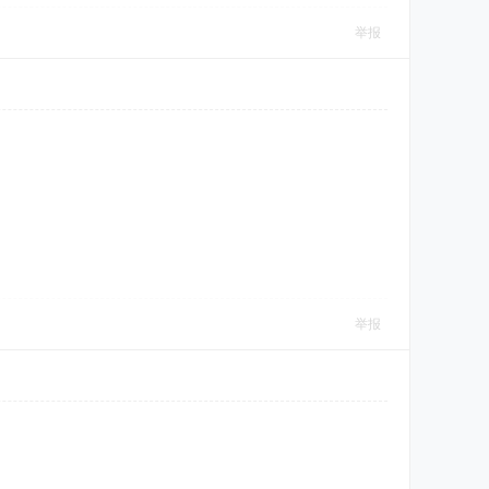
举报
举报