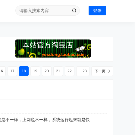
登录
16
17
18
19
20
21
22
... 23
下一页
去就是不一样，上网也不一样，系统运行起来就是快