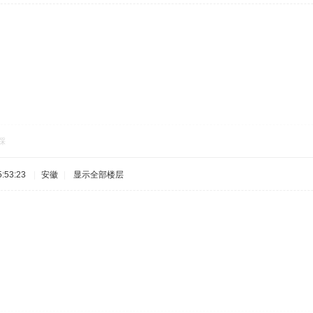
踩
:53:23
|
安徽
|
显示全部楼层