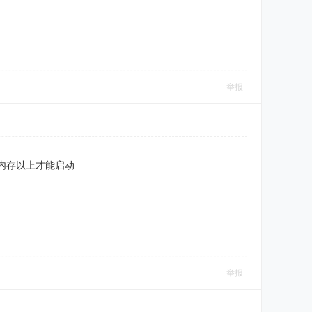
举报
M内存以上才能启动
举报