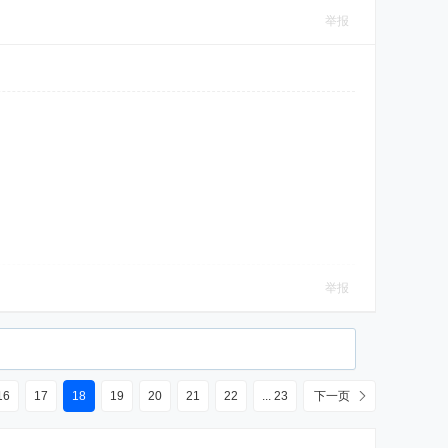
举报
举报
16
17
18
19
20
21
22
... 23
下一页