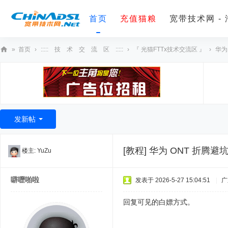
首页
充值猫粮
宽带技术网 -
»
首页
›
::::: 技 术 交 流 区 :::::
›
『 光猫FTTx技术交流区 』
›
华为
宽
带
技
术
发新帖
网
[教程]
华为 ONT 折腾避
楼主:
YuZu
噼嚦啪啦
发表于 2026-5-27 15:04:51
|
广
回复可见的白嫖方式。