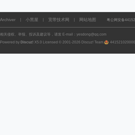
Archiver
小黑屋
宽带技术网
网站地图
|
|
|
粤公网安备441521
相关侵权、举报、投诉及建议等，请发 E-mail：yesdong@qq.com
Powered by
Discuz!
X5.0
Licensed
© 2001-2026
Discuz! Team
.
44152102000